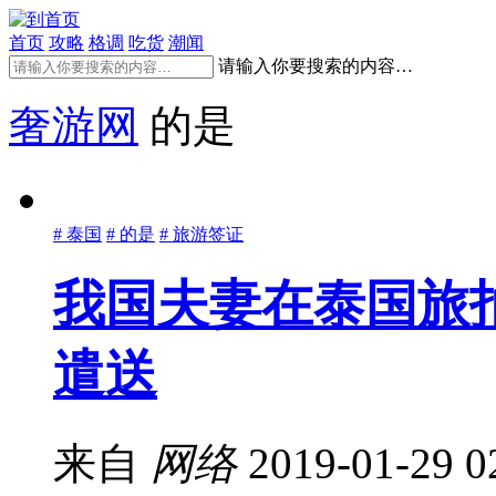
首页
攻略
格调
吃货
潮闻
请输入你要搜索的内容…
奢游网
的是
# 泰国
# 的是
# 旅游签证
我国夫妻在泰国旅
遣送
来自
网络
2019-01-29 0