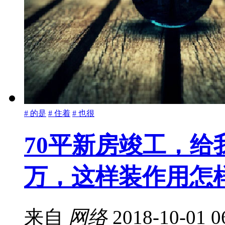
# 的是
# 住着
# 也很
70平新房竣工，给
万，这样装作用怎
来自
网络
2018-10-01 0