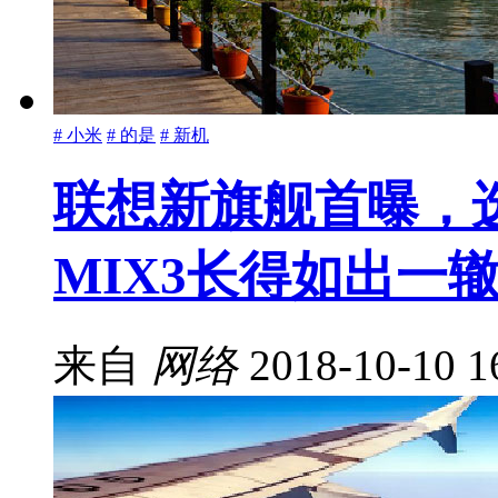
# 小米
# 的是
# 新机
联想新旗舰首曝，
MIX3长得如出一
来自
网络
2018-10-10 1