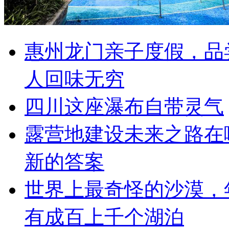
惠州龙门亲子度假，品
人回味无穷
四川这座瀑布自带灵气
露营地建设未来之路在
新的答案
世界上最奇怪的沙漠，年
有成百上千个湖泊