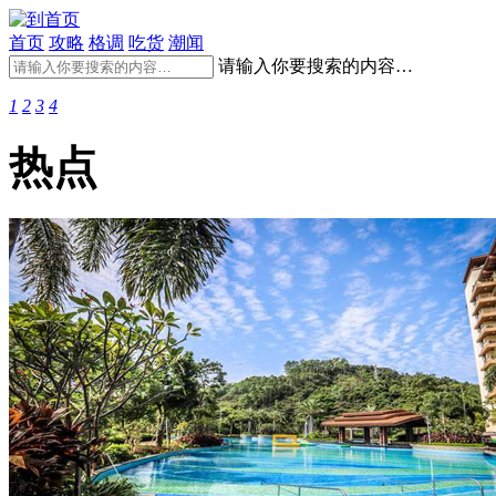
首页
攻略
格调
吃货
潮闻
请输入你要搜索的内容…
1
2
3
4
热点