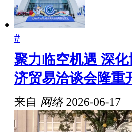
#
聚力临空机遇 深化协
济贸易洽谈会隆重
来自
网络
2026-06-17