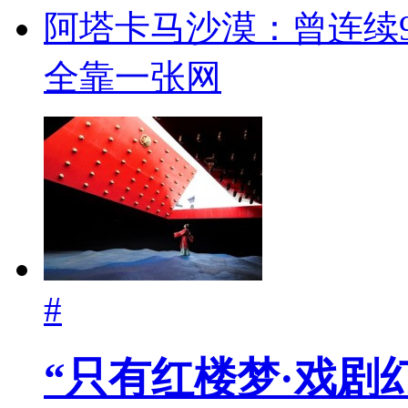
阿塔卡马沙漠：曾连续
全靠一张网
#
“只有红楼梦·戏剧