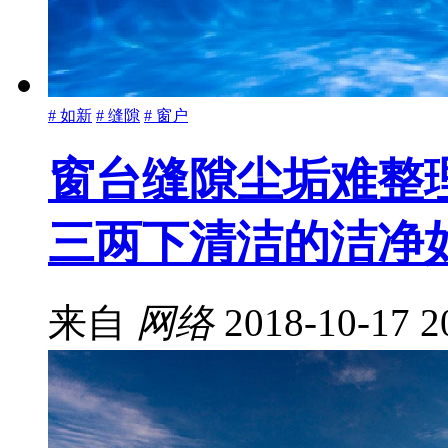
# 如新
# 缝隙
# 窗户
窗台缝隙尘垢难整
三两下清洁的洁净
来自
网络
2018-10-17 2