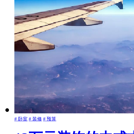
# 卧室
# 装修
# 预算