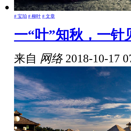
# 宝珀
# 柳叶
# 文章
一“叶”知秋，一针
来自
网络
2018-10-17 0