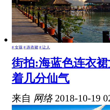
# 女孩
# 连衣裙
# 让人
街拍:海蓝色连衣
着几分仙气
来自
网络
2018-10-19 0