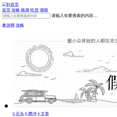
首页
攻略
格调
吃货
潮闻
请输入你要搜索的内容…
奢游网
攻略
# 石头
# 腾冲
# 文章