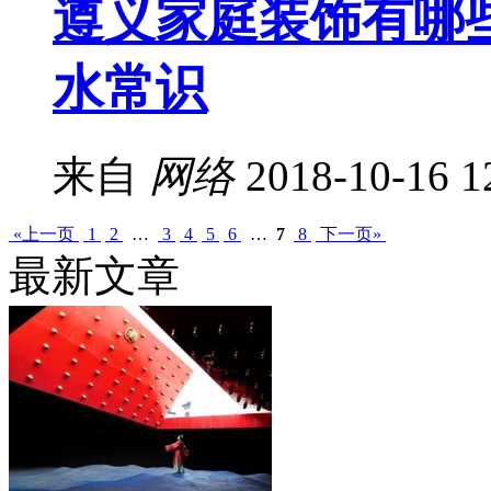
遵义家庭装饰有哪
水常识
来自
网络
2018-10-16 1
«上一页
1
2
…
3
4
5
6
…
7
8
下一页»
最新文章