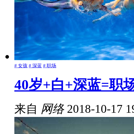
# 女孩
# 深蓝
# 职场
40岁+白+深蓝=职
来自
网络
2018-10-17 1