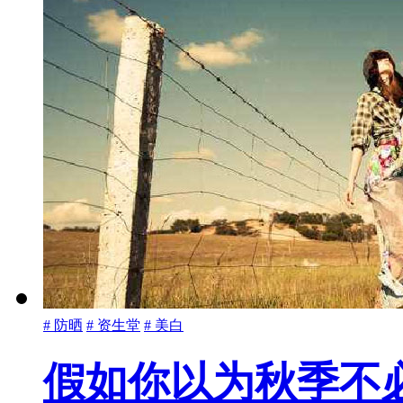
# 防晒
# 资生堂
# 美白
假如你以为秋季不