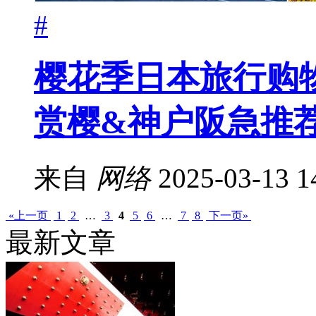
#
樱花季日本旅行购
赏樱&神户阪急推
来自
网络
2025-03-13 1
«上一页
1
2
…
3
4
5
6
…
7
8
下一页»
最新文章