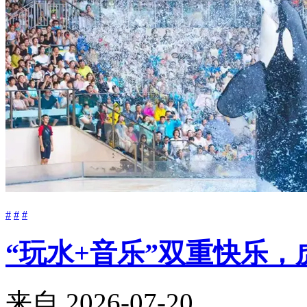
#
#
#
“玩水+音乐”双重快乐
来自
2026-07-20