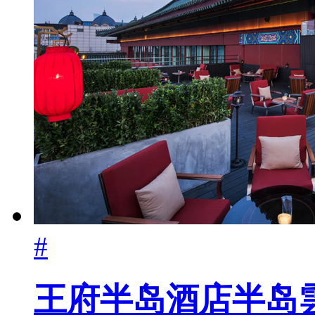
#
王府半岛酒店半岛