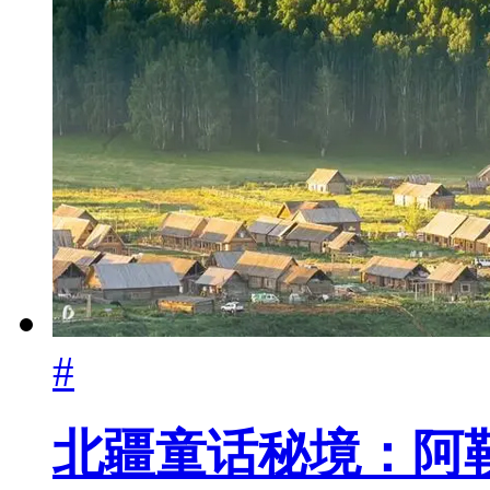
#
北疆童话秘境：阿