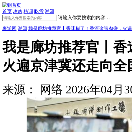
首页
攻略
格调
吃货
潮闻
请输入你要搜索的内容…
奢游网
潮闻
我是廊坊推荐官丨香迷糊了！香河这张肉饼，火遍
我是廊坊推荐官丨香
火遍京津冀还走向全
来源： 网络
2026年04月30