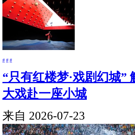
#
#
#
“只有红楼梦·戏剧幻城”
大戏赴一座小城
来自
2026-07-23